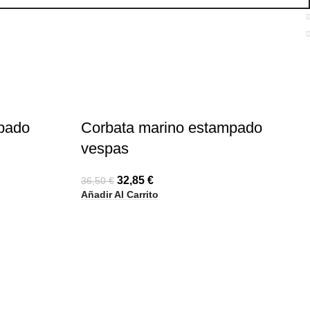
-10%
pado
Corbata marino estampado
vespas
32,85
€
36,50
€
Añadir Al Carrito