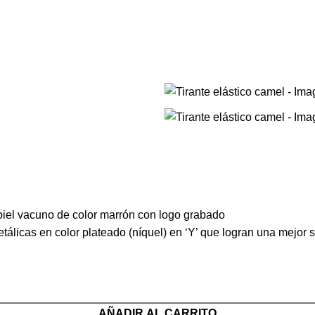
Envíos gratis a partir de 40€ (Península y Baleares).
n piel vacuno de color marrón con logo grabado
licas en color plateado (níquel) en ‘Y’ que logran una mejor s
AÑADIR AL CARRITO