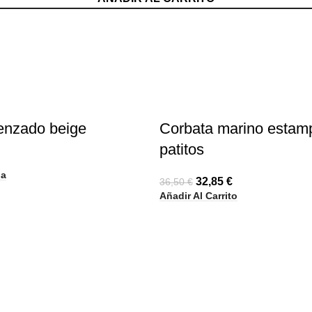
-10%
renzado beige
Corbata marino estam
patitos
la
32,85
€
36,50
€
Añadir Al Carrito