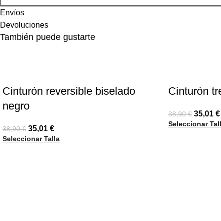
Envíos
Devoluciones
También puede gustarte
-10%
-10%
Cinturón reversible biselado
Cinturón t
negro
35,01
€
38,90
€
Seleccionar Tal
35,01
€
38,90
€
Seleccionar Talla